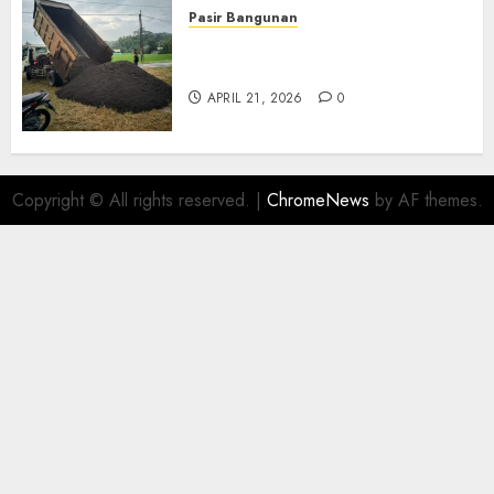
Pasir Bangunan
Jual Pasir Termurah Di
Wonosari 085217733268
APRIL 21, 2026
0
Copyright © All rights reserved.
|
ChromeNews
by AF themes.