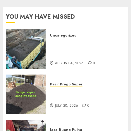
YOU MAY HAVE MISSED
Uncategorized
Jual Pasir Bangunan
Termurah Di Malang
085217733268
AUGUST 4, 2026
0
Pasir Progo Super
Jual Pasir Progo Termurah Di
Jogja
JULY 20, 2026
0
Jasa Buang Puing