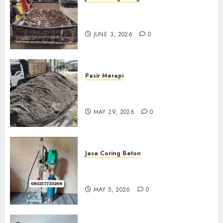
Jasa Buang Puing Termurah
Di Kudus 085217733268
JUNE 3, 2026
0
Pasir Merapi
Jual Pasir Merapi Termurah Di
Boyolali 085217733268
MAY 29, 2026
0
Jasa Coring Beton
Jasa Coring Beton Termurah
Di Gersik 085217733268
MAY 5, 2026
0