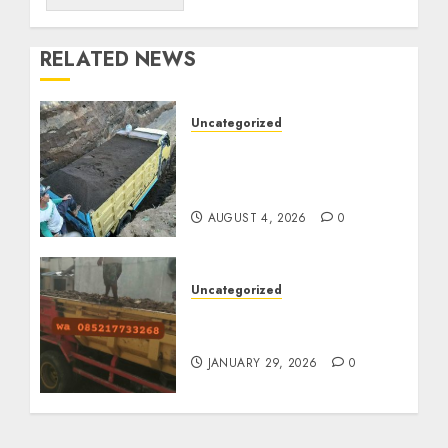
RELATED NEWS
Uncategorized
Jual Pasir Bangunan
Termurah Di Malang
085217733268
AUGUST 4, 2026
0
Uncategorized
Jasa Buang Puing
Termurah Di Solo
JANUARY 29, 2026
0