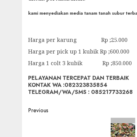
kami menyediakan media tanam tanah subur terbaik
Harga per karung Rp ;25.000
Harga per pick up 1 kubik Rp ;600.000
Harga 1 colt 3 kubik Rp ;850.000
PELAYANAN TERCEPAT DAN TERBAIK
KONTAK WA :082323835854
TELEGRAM/WA/SMS : 085217733268
Post
Previous
navigation
Previous
post: