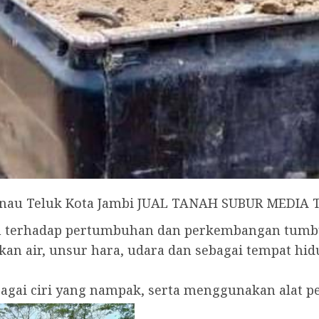
anau Teluk Kota Jambi JUAL TANAH SUBUR MEDI
uh terhadap pertumbuhan dan perkembangan tum
an air, unsur hara, udara dan sebagai tempat h
rbagai ciri yang nampak, serta menggunakan alat