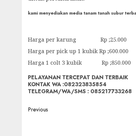
kami menyediakan media tanam tanah subur terbaik
Harga per karung Rp ;25.000
Harga per pick up 1 kubik Rp ;600.000
Harga 1 colt 3 kubik Rp ;850.000
PELAYANAN TERCEPAT DAN TERBAIK
KONTAK WA :082323835854
TELEGRAM/WA/SMS : 085217733268
Post
Previous
navigation
Previous
post: