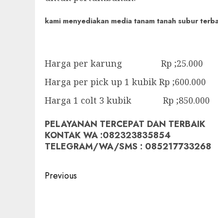
kami menyediakan media tanam tanah subur terbaik
Harga per karung Rp ;25.000
Harga per pick up 1 kubik Rp ;600.000
Harga 1 colt 3 kubik Rp ;850.000
PELAYANAN TERCEPAT DAN TERBAIK
KONTAK WA :082323835854
TELEGRAM/WA/SMS : 085217733268
Post
Previous
navigation
Previous
post: