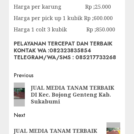
Harga per karung Rp ;25.000
Harga per pick up 1 kubik Rp ;600.000
Harga 1 colt 3 kubik Rp ;850.000
PELAYANAN TERCEPAT DAN TERBAIK
KONTAK WA :082323835854
TELEGRAM/WA/SMS : 085217733268
Post
Previous
navigation
Previous
JUAL MEDIA TANAM TERBAIK
DI Kec. Bojong Genteng Kab.
post:
Sukabumi
Next
Next
JUAL MEDIA TANAM TERBAIK