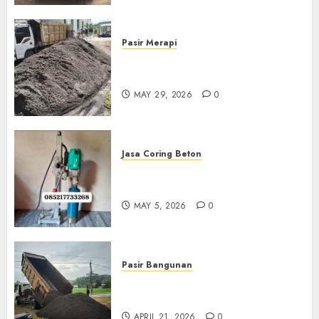
Pasir Merapi
Jual Pasir Merapi Termurah Di
Boyolali 085217733268
MAY 29, 2026
0
Jasa Coring Beton
Jasa Coring Beton Termurah
Di Gersik 085217733268
MAY 5, 2026
0
Pasir Bangunan
Jual Pasir Termurah Di
Wonosari 085217733268
APRIL 21, 2026
0