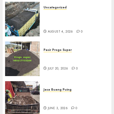
Uncategorized
Jual Pasir Bangunan
Termurah Di Malang
085217733268
AUGUST 4, 2026
0
Pasir Progo Super
Jual Pasir Progo Termurah Di
Jogja
JULY 20, 2026
0
Jasa Buang Puing
Jasa Buang Puing Termurah
Di Kudus 085217733268
JUNE 3, 2026
0