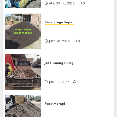
AUGUST 4, 2026
0
Pasir Progo Super
Jual Pasir Progo Termurah Di
Jogja
JULY 20, 2026
0
Jasa Buang Puing
Jasa Buang Puing Termurah
Di Kudus 085217733268
JUNE 3, 2026
0
Pasir Merapi
Jual Pasir Merapi Termurah Di
Boyolali 085217733268