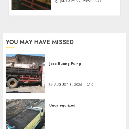
JANUARY 29, 2026
0
YOU MAY HAVE MISSED
Jasa Buang Puing
Jasa Buang Puing Termurah
Di Solo
AUGUST 8, 2026
0
Uncategorized
Jual Pasir Bangunan
Termurah Di Malang
085217733268