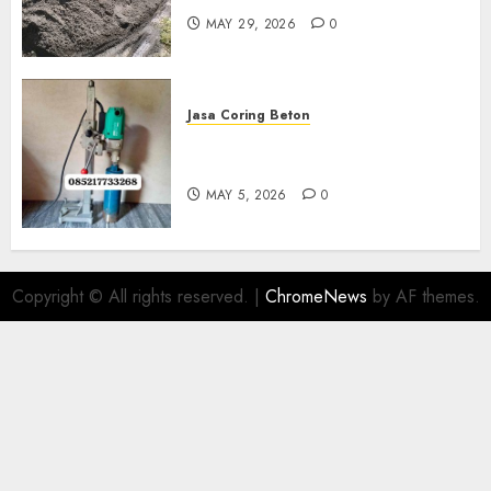
MAY 29, 2026
0
Jasa Coring Beton
Jasa Coring Beton Termurah
Di Gersik 085217733268
MAY 5, 2026
0
Copyright © All rights reserved.
|
ChromeNews
by AF themes.