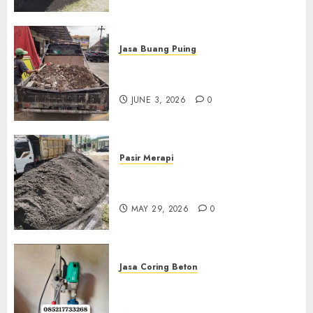
Jasa Buang Puing
Jasa Buang Puing Termurah
Di Kudus 085217733268
JUNE 3, 2026
0
Pasir Merapi
Jual Pasir Merapi Termurah Di
Boyolali 085217733268
MAY 29, 2026
0
Jasa Coring Beton
Jasa Coring Beton Termurah
Di Gersik 085217733268