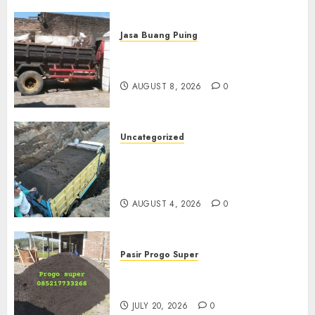
Jasa Buang Puing
Jasa Buang Puing Termurah
Di Solo
AUGUST 8, 2026
0
Uncategorized
Jual Pasir Bangunan
Termurah Di Malang
085217733268
AUGUST 4, 2026
0
Pasir Progo Super
Jual Pasir Progo Termurah Di
Jogja
JULY 20, 2026
0