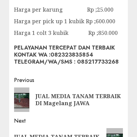
Harga per karung Rp ;25.000
Harga per pick up 1 kubik Rp ;600.000
Harga 1 colt 3 kubik Rp ;850.000
PELAYANAN TERCEPAT DAN TERBAIK
KONTAK WA :082323835854
TELEGRAM/WA/SMS : 085217733268
Post
Previous
navigation
Previous
JUAL MEDIA TANAM TERBAIK
post:
DI Magelang JAWA
Next
Next
JUAL MEDIA TANAM TERBAIK