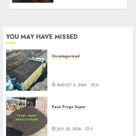
YOU MAY HAVE MISSED
Uncategorized
Jual Pasir Bangunan
Termurah Di Malang
085217733268
AUGUST 4, 2026
0
Pasir Progo Super
Jual Pasir Progo Termurah Di
Jogja
JULY 20, 2026
0