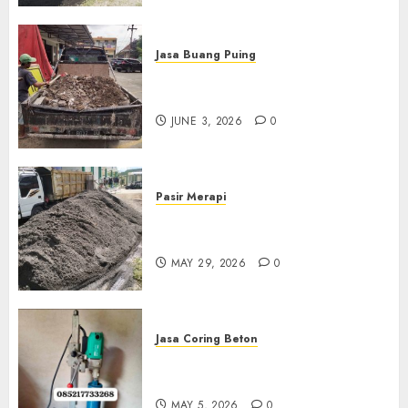
Jasa Buang Puing
Jasa Buang Puing Termurah
Di Kudus 085217733268
JUNE 3, 2026
0
Pasir Merapi
Jual Pasir Merapi Termurah Di
Boyolali 085217733268
MAY 29, 2026
0
Jasa Coring Beton
Jasa Coring Beton Termurah
Di Gersik 085217733268
MAY 5, 2026
0