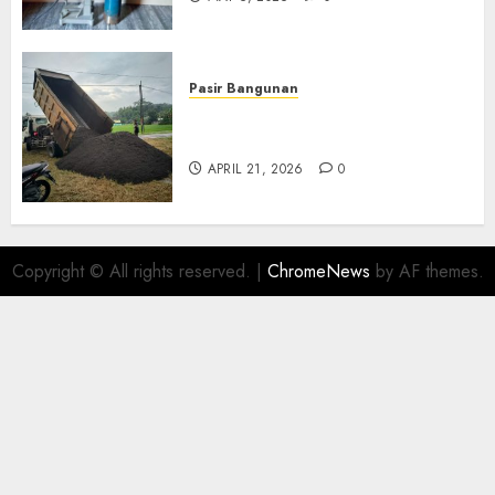
Pasir Bangunan
Jual Pasir Termurah Di
Wonosari 085217733268
APRIL 21, 2026
0
Copyright © All rights reserved.
|
ChromeNews
by AF themes.