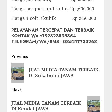
Harga per pick up 1 kubik Rp ;600.000
Harga 1 colt 3 kubik Rp ;850.000
PELAYANAN TERCEPAT DAN TERBAIK
KONTAK WA :082323835854
TELEGRAM/WA/SMS : 085217733268
Post
Previous
navigation
Previous
JUAL MEDIA TANAM TERBAIK
post:
DI Sukabumi JAWA
Next
Next
JUAL MEDIA TANAM TERBAIK
post:
DI Kendal JAWA