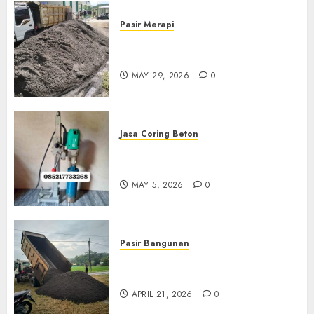
Pasir Merapi
Jual Pasir Merapi Termurah Di
Boyolali 085217733268
MAY 29, 2026
0
Jasa Coring Beton
Jasa Coring Beton Termurah
Di Gersik 085217733268
MAY 5, 2026
0
Pasir Bangunan
Jual Pasir Termurah Di
Wonosari 085217733268
APRIL 21, 2026
0