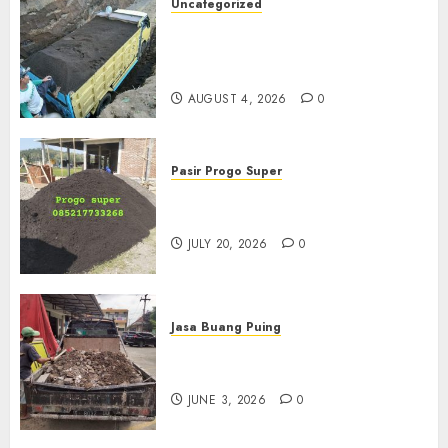
Uncategorized
Jual Pasir Bangunan
Termurah Di Malang
085217733268
AUGUST 4, 2026
0
Pasir Progo Super
Jual Pasir Progo Termurah Di
Jogja
JULY 20, 2026
0
Jasa Buang Puing
Jasa Buang Puing Termurah
Di Kudus 085217733268
JUNE 3, 2026
0