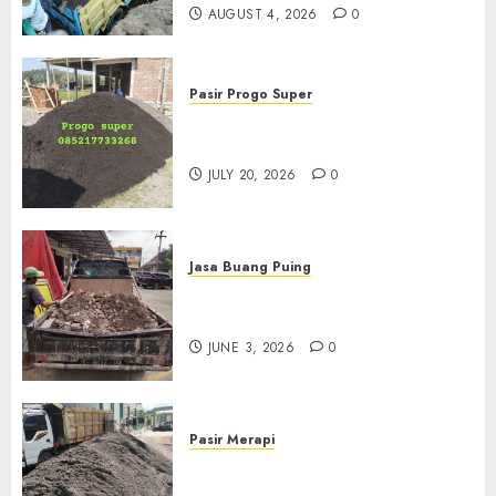
AUGUST 4, 2026
0
Pasir Progo Super
Jual Pasir Progo Termurah Di
Jogja
JULY 20, 2026
0
Jasa Buang Puing
Jasa Buang Puing Termurah
Di Kudus 085217733268
JUNE 3, 2026
0
Pasir Merapi
Jual Pasir Merapi Termurah Di
Boyolali 085217733268