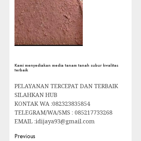
Kami menyediakan media tanam tanah subur kwalitas
terbaik
PELAYANAN TERCEPAT DAN TERBAIK
SILAHKAN HUB
KONTAK WA :082323835854
TELEGRAM/WA/SMS : 085217733268
EMAIL :idijaya93@gmail.com
Post
Previous