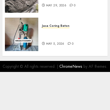
MAY 29, 2026
0
Jasa Coring Beton
Jasa Coring Beton Termurah
Di Gersik 085217733268
MAY 5, 2026
0
Copyright © All rights reserved.
|
ChromeNews
by AF themes.