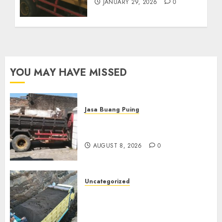
JANUARY 29, 2026
0
YOU MAY HAVE MISSED
Jasa Buang Puing
Jasa Buang Puing Termurah
Di Solo
AUGUST 8, 2026
0
Uncategorized
Jual Pasir Bangunan
Termurah Di Malang
085217733268