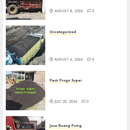
Di Solo
AUGUST 8, 2026
0
Uncategorized
Jual Pasir Bangunan
Termurah Di Malang
085217733268
AUGUST 4, 2026
0
Pasir Progo Super
Jual Pasir Progo Termurah Di
Jogja
JULY 20, 2026
0
Jasa Buang Puing