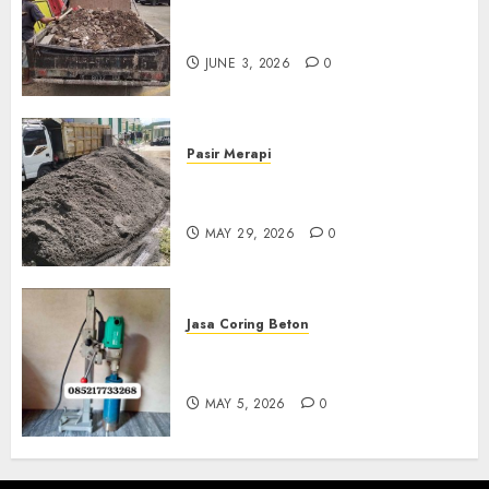
Jasa Buang Puing Termurah
Di Kudus 085217733268
JUNE 3, 2026
0
Pasir Merapi
Jual Pasir Merapi Termurah Di
Boyolali 085217733268
MAY 29, 2026
0
Jasa Coring Beton
Jasa Coring Beton Termurah
Di Gersik 085217733268
MAY 5, 2026
0