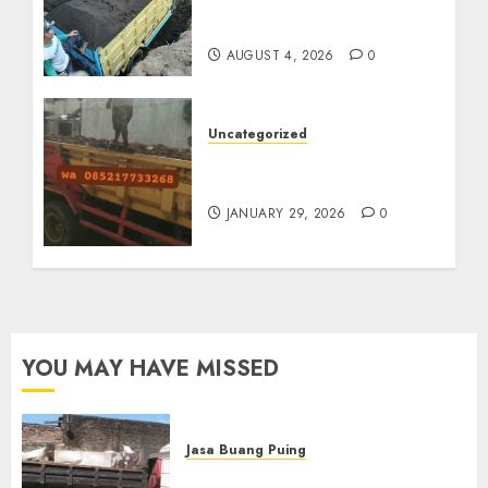
Termurah Di Malang
085217733268
AUGUST 4, 2026
0
Uncategorized
Jasa Buang Puing
Termurah Di Solo
JANUARY 29, 2026
0
YOU MAY HAVE MISSED
Jasa Buang Puing
Jasa Buang Puing Termurah