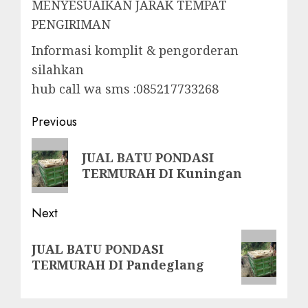
MENYESUAIKAN JARAK TEMPAT
PENGIRIMAN
Informasi komplit & pengorderan
silahkan
hub call wa sms :085217733268
Post
Previous
navigation
Previous
JUAL BATU PONDASI
post:
TERMURAH DI Kuningan
Next
Next
JUAL BATU PONDASI
post:
TERMURAH DI Pandeglang