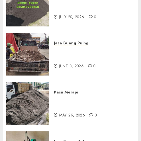
Jual Pasir Progo Termurah Di
Jogja
JULY 20, 2026
0
Jasa Buang Puing
Jasa Buang Puing Termurah
Di Kudus 085217733268
JUNE 3, 2026
0
Pasir Merapi
Jual Pasir Merapi Termurah Di
Boyolali 085217733268
MAY 29, 2026
0