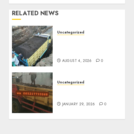
RELATED NEWS
Uncategorized
Jual Pasir Bangunan
Termurah Di Malang
085217733268
AUGUST 4, 2026
0
Uncategorized
Jasa Buang Puing
Termurah Di Solo
JANUARY 29, 2026
0