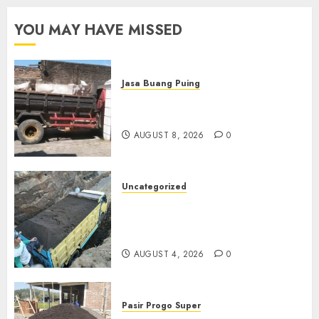
YOU MAY HAVE MISSED
Jasa Buang Puing
Jasa Buang Puing Termurah
Di Solo
AUGUST 8, 2026
0
Uncategorized
Jual Pasir Bangunan
Termurah Di Malang
085217733268
AUGUST 4, 2026
0
Pasir Progo Super