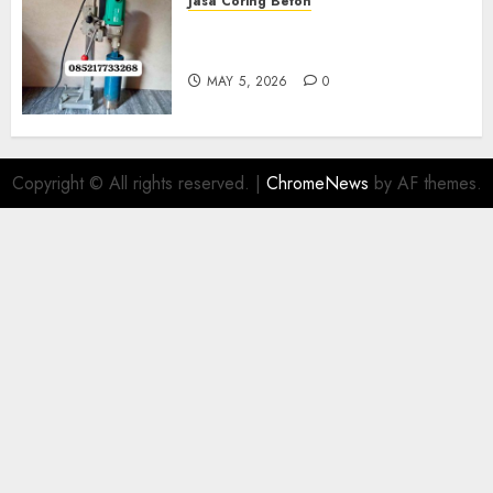
Jasa Coring Beton
Jasa Coring Beton Termurah
Di Gersik 085217733268
MAY 5, 2026
0
Copyright © All rights reserved.
|
ChromeNews
by AF themes.