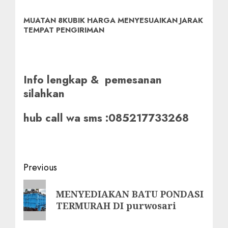
MUATAN 8KUBIK HARGA MENYESUAIKAN JARAK
TEMPAT PENGIRIMAN
Info lengkap & pemesanan
silahkan
hub call wa sms :085217733268
Post
Previous
navigation
Previous
MENYEDIAKAN BATU PONDASI
post:
TERMURAH DI purwosari