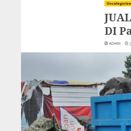
Uncategoriz
JUA
DI P
ADMIN