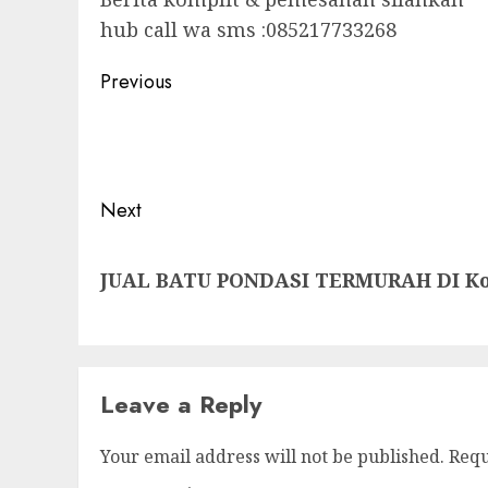
hub call wa sms :085217733268
Post
Previous
navigation
Previous
post:
Next
Next
JUAL BATU PONDASI TERMURAH DI Ko
post:
Leave a Reply
Your email address will not be published.
Requ