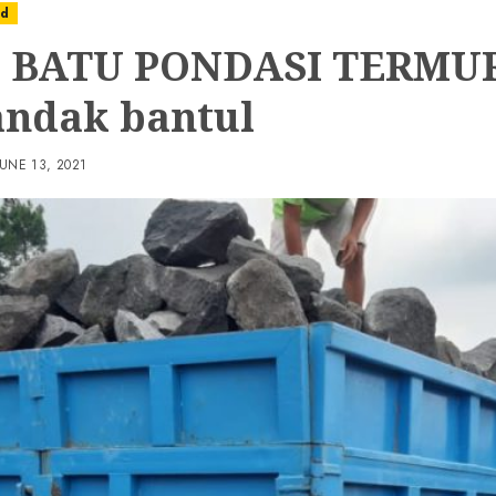
ed
L BATU PONDASI TERMU
andak bantul
JUNE 13, 2021