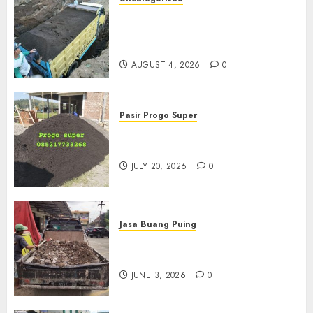
Jual Pasir Bangunan
Termurah Di Malang
085217733268
AUGUST 4, 2026
0
Pasir Progo Super
Jual Pasir Progo Termurah Di
Jogja
JULY 20, 2026
0
Jasa Buang Puing
Jasa Buang Puing Termurah
Di Kudus 085217733268
JUNE 3, 2026
0