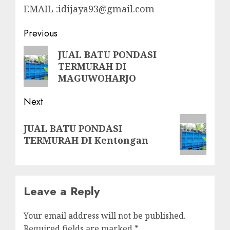
EMAIL :idijaya93@gmail.com
Post
Previous
navigation
Previous
JUAL BATU PONDASI
TERMURAH DI
post:
MAGUWOHARJO
Next
Next
JUAL BATU PONDASI
post:
TERMURAH DI Kentongan
Leave a Reply
Your email address will not be published.
Required fields are marked
*