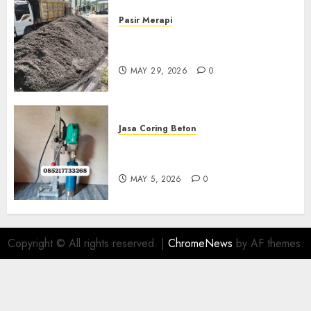
Pasir Merapi
Jual Pasir Merapi Termurah Di
Boyolali 085217733268
MAY 29, 2026
0
Jasa Coring Beton
Jasa Coring Beton Termurah
Di Gersik 085217733268
MAY 5, 2026
0
Copyright © All rights reserved.
|
ChromeNews
by AF themes.