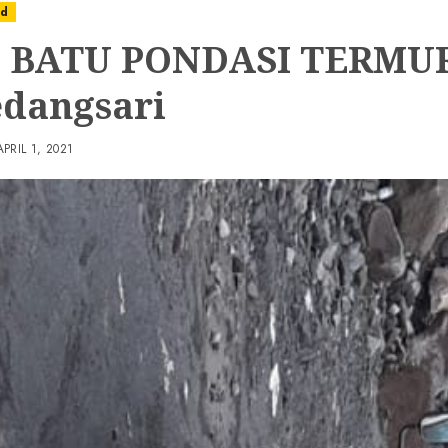
ed
L BATU PONDASI TERMU
edangsari
APRIL 1, 2021