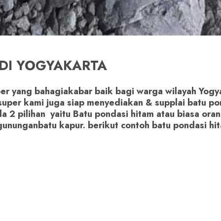
DI YOGYAKARTA
er yang bahagiakabar baik bagi warga wilayah Yogya
o super kami juga siap menyediakan & supplai batu p
a 2 pilihan yaitu Batu pondasi hitam atau biasa or
gununganbatu kapur. berikut contoh batu pondasi hi