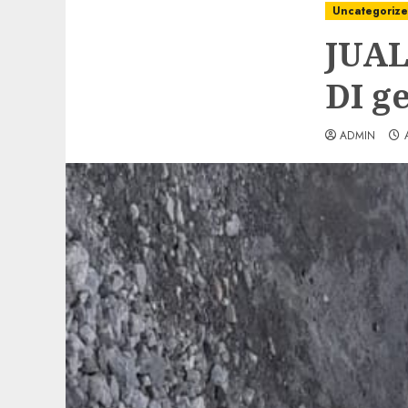
Uncategoriz
JUA
DI g
ADMIN