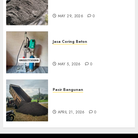
Jual Pasir Merapi Termurah Di
Boyolali 085217733268
MAY 29, 2026
0
Jasa Coring Beton
Jasa Coring Beton Termurah
Di Gersik 085217733268
MAY 5, 2026
0
Pasir Bangunan
Jual Pasir Termurah Di
Wonosari 085217733268
APRIL 21, 2026
0