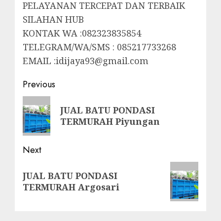
PELAYANAN TERCEPAT DAN TERBAIK
SILAHAN HUB
KONTAK WA :082323835854
TELEGRAM/WA/SMS : 085217733268
EMAIL :idijaya93@gmail.com
Post
Previous
navigation
Previous
JUAL BATU PONDASI
post:
TERMURAH Piyungan
Next
Next
JUAL BATU PONDASI
post:
TERMURAH Argosari