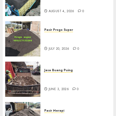
085217733268
AUGUST 4, 2026
0
Pasir Progo Super
Jual Pasir Progo Termurah Di
Jogja
JULY 20, 2026
0
Jasa Buang Puing
Jasa Buang Puing Termurah
Di Kudus 085217733268
JUNE 3, 2026
0
Pasir Merapi