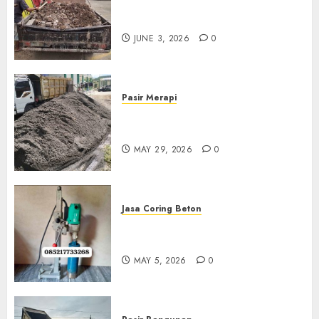
Jasa Buang Puing Termurah
Di Kudus 085217733268
JUNE 3, 2026
0
Pasir Merapi
Jual Pasir Merapi Termurah Di
Boyolali 085217733268
MAY 29, 2026
0
Jasa Coring Beton
Jasa Coring Beton Termurah
Di Gersik 085217733268
MAY 5, 2026
0