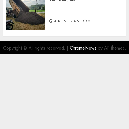
Pasir Bangunan
Jual Pasir Termurah Di
Wonosari 085217733268
APRIL 21, 2026
0
Copyright © All rights reserved.
|
ChromeNews
by AF themes.