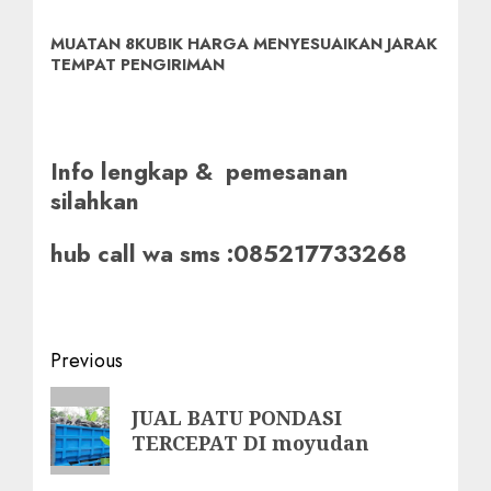
MUATAN 8KUBIK HARGA MENYESUAIKAN JARAK
TEMPAT PENGIRIMAN
Info lengkap & pemesanan
silahkan
hub call wa sms :085217733268
Post
Previous
navigation
Previous
JUAL BATU PONDASI
post:
TERCEPAT DI moyudan