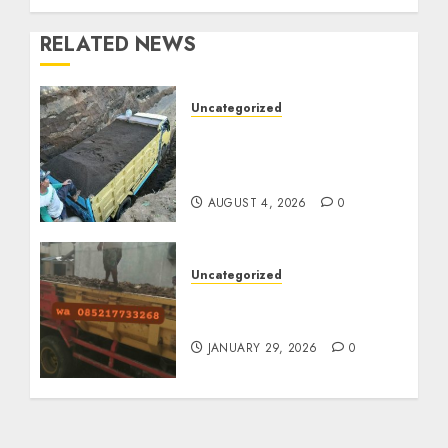
RELATED NEWS
Uncategorized
Jual Pasir Bangunan
Termurah Di Malang
085217733268
AUGUST 4, 2026
0
Uncategorized
Jasa Buang Puing
Termurah Di Solo
JANUARY 29, 2026
0