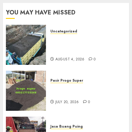
YOU MAY HAVE MISSED
Uncategorized
Jual Pasir Bangunan
Termurah Di Malang
085217733268
AUGUST 4, 2026
0
Pasir Progo Super
Jual Pasir Progo Termurah Di
Jogja
JULY 20, 2026
0
Jasa Buang Puing