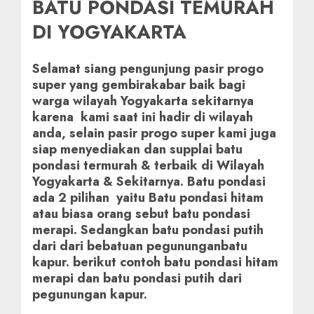
BATU PONDASI TEMURAH
DI YOGYAKARTA
Selamat siang pengunjung pasir progo
super yang gembirakabar baik bagi
warga wilayah Yogyakarta sekitarnya
karena kami saat ini hadir di wilayah
anda, selain pasir progo super kami juga
siap menyediakan dan supplai batu
pondasi termurah & terbaik di Wilayah
Yogyakarta & Sekitarnya. Batu pondasi
ada 2 pilihan yaitu Batu pondasi hitam
atau biasa orang sebut batu pondasi
merapi. Sedangkan batu pondasi putih
dari dari bebatuan pegununganbatu
kapur. berikut contoh batu pondasi hitam
merapi dan batu pondasi putih dari
pegunungan kapur.