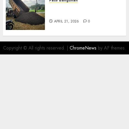
Pasir Bangunan
Jual Pasir Termurah Di
Wonosari 085217733268
APRIL 21, 2026
0
Copyright © All rights reserved.
|
ChromeNews
by AF themes.