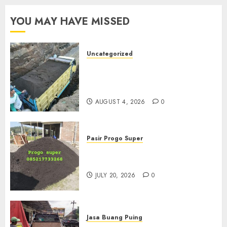
YOU MAY HAVE MISSED
Uncategorized
Jual Pasir Bangunan
Termurah Di Malang
085217733268
AUGUST 4, 2026
0
Pasir Progo Super
Jual Pasir Progo Termurah Di
Jogja
JULY 20, 2026
0
Jasa Buang Puing