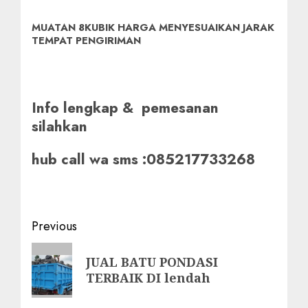
MUATAN 8KUBIK HARGA MENYESUAIKAN JARAK
TEMPAT PENGIRIMAN
Info lengkap & pemesanan
silahkan
hub call wa sms :085217733268
Post
Previous
navigation
Previous
JUAL BATU PONDASI
post:
TERBAIK DI lendah