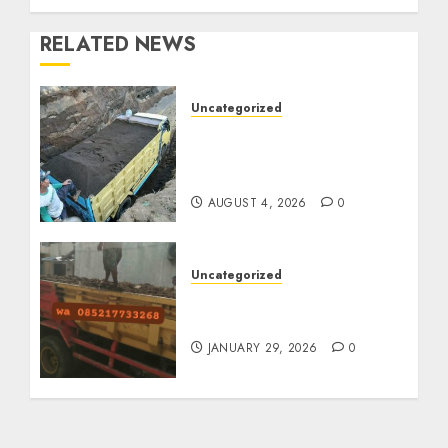
RELATED NEWS
Uncategorized
Jual Pasir Bangunan
Termurah Di Malang
085217733268
AUGUST 4, 2026
0
Uncategorized
Jasa Buang Puing
Termurah Di Solo
JANUARY 29, 2026
0