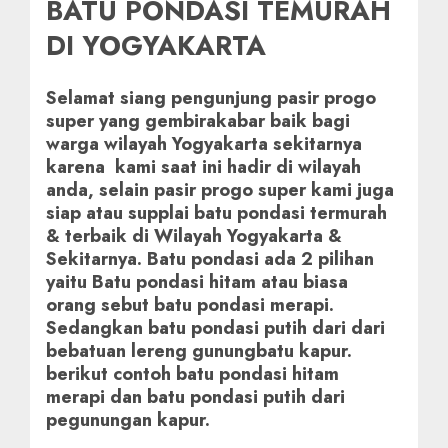
BATU PONDASI TEMURAH
DI YOGYAKARTA
Selamat siang pengunjung pasir progo
super yang gembirakabar baik bagi
warga wilayah Yogyakarta sekitarnya
karena kami saat ini hadir di wilayah
anda, selain pasir progo super kami juga
siap atau supplai batu pondasi termurah
& terbaik di Wilayah Yogyakarta &
Sekitarnya. Batu pondasi ada 2 pilihan
yaitu Batu pondasi hitam atau biasa
orang sebut batu pondasi merapi.
Sedangkan batu pondasi putih dari dari
bebatuan lereng gunungbatu kapur.
berikut contoh batu pondasi hitam
merapi dan batu pondasi putih dari
pegunungan kapur.