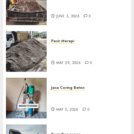
Jasa Buang Puing Termurah
Di Kudus 085217733268
JUNE 3, 2026
0
Pasir Merapi
Jual Pasir Merapi Termurah Di
Boyolali 085217733268
MAY 29, 2026
0
Jasa Coring Beton
Jasa Coring Beton Termurah
Di Gersik 085217733268
MAY 5, 2026
0