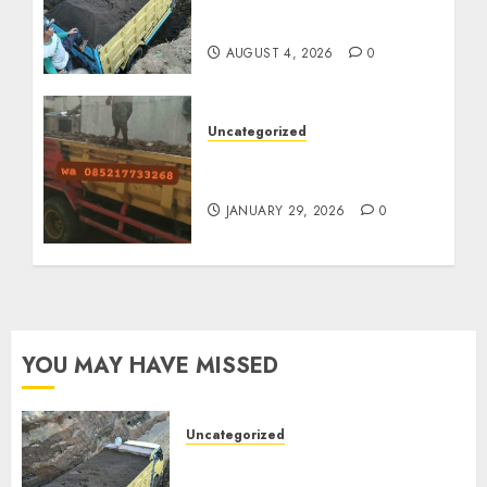
Termurah Di Malang
085217733268
AUGUST 4, 2026
0
Uncategorized
Jasa Buang Puing
Termurah Di Solo
JANUARY 29, 2026
0
YOU MAY HAVE MISSED
Uncategorized
Jual Pasir Bangunan
Termurah Di Malang