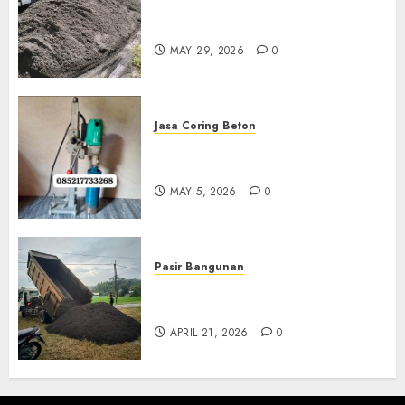
Jual Pasir Merapi Termurah Di
Boyolali 085217733268
MAY 29, 2026
0
Jasa Coring Beton
Jasa Coring Beton Termurah
Di Gersik 085217733268
MAY 5, 2026
0
Pasir Bangunan
Jual Pasir Termurah Di
Wonosari 085217733268
APRIL 21, 2026
0