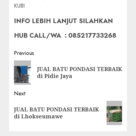
KUBI
INFO LEBIH LANJUT SILAHKAN
HUB CALL/WA : 085217733268
Post
Previous
navigation
Previous
JUAL BATU PONDASI TERBAIK
post:
di Pidie Jaya
Next
Next
JUAL BATU PONDASI TERBAIK
post:
di Lhokseumawe