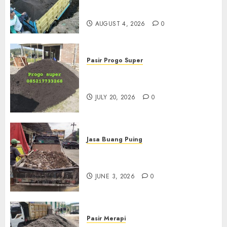
085217733268
AUGUST 4, 2026
0
Pasir Progo Super
Jual Pasir Progo Termurah Di
Jogja
JULY 20, 2026
0
Jasa Buang Puing
Jasa Buang Puing Termurah
Di Kudus 085217733268
JUNE 3, 2026
0
Pasir Merapi