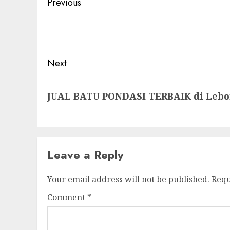
Post
Previous
navigation
Previous
post:
Next
Next
JUAL BATU PONDASI TERBAIK di Leb
post:
Leave a Reply
Your email address will not be published.
Requ
Comment
*