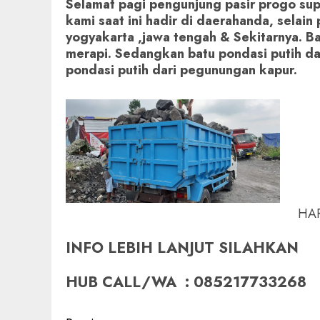
Selamat pagi pengunjung pasir progo su
kami saat ini hadir di daerahanda, selain
yogyakarta ,jawa tengah & Sekitarnya. Ba
merapi. Sedangkan batu pondasi putih dar
pondasi putih dari pegunungan kapur.
HAR
INFO LEBIH LANJUT SILAHKAN
HUB CALL/WA : 085217733268