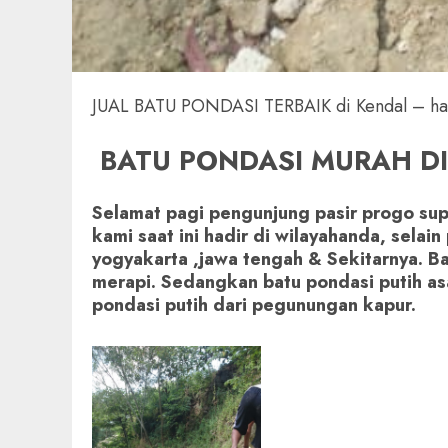
JUAL BATU PONDASI TERBAIK di Kendal – han
BATU PONDASI MURAH DI 
Selamat pagi pengunjung pasir progo su
kami saat ini hadir di wilayahanda, selai
yogyakarta ,jawa tengah & Sekitarnya. Ba
merapi. Sedangkan batu pondasi putih as
pondasi putih dari pegunungan kapur.