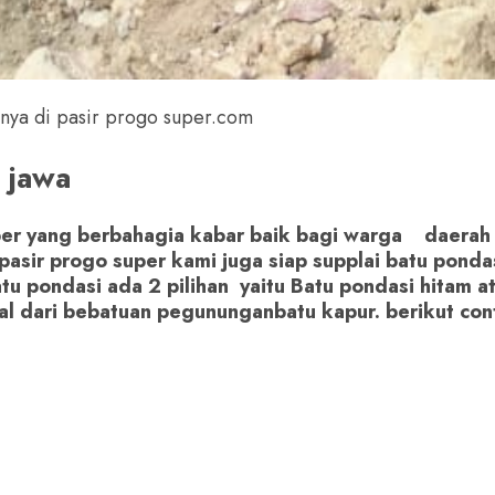
ya di pasir progo super.com
jawa
per yang berbahagia kabar baik bagi warga daerah
n pasir progo super kami juga siap supplai batu pond
tu pondasi ada 2 pilihan yaitu Batu pondasi hitam a
al dari bebatuan pegununganbatu kapur. berikut con