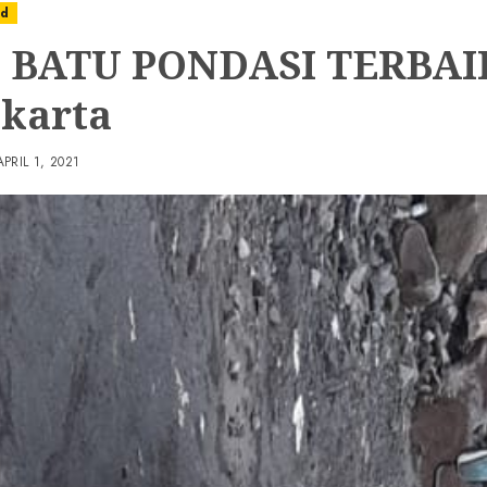
ed
 BATU PONDASI TERBAIK
akarta
APRIL 1, 2021