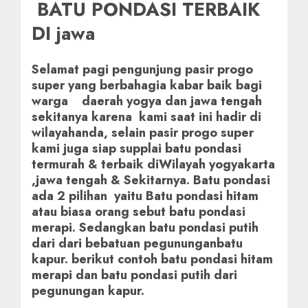
BATU PONDASI TERBAIK
DI jawa
Selamat pagi pengunjung pasir progo
super yang berbahagia kabar baik bagi
warga daerah yogya dan jawa tengah
sekitanya karena kami saat ini hadir di
wilayahanda, selain pasir progo super
kami juga siap supplai batu pondasi
termurah & terbaik diWilayah yogyakarta
,jawa tengah & Sekitarnya. Batu pondasi
ada 2 pilihan yaitu Batu pondasi hitam
atau biasa orang sebut batu pondasi
merapi. Sedangkan batu pondasi putih
dari dari bebatuan pegununganbatu
kapur. berikut contoh batu pondasi hitam
merapi dan batu pondasi putih dari
pegunungan kapur.