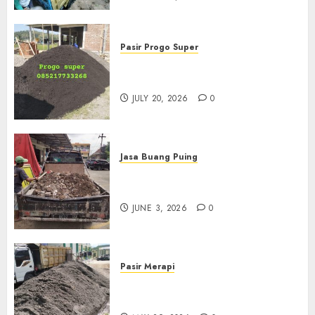
Pasir Progo Super
Jual Pasir Progo Termurah Di
Jogja
JULY 20, 2026
0
Jasa Buang Puing
Jasa Buang Puing Termurah
Di Kudus 085217733268
JUNE 3, 2026
0
Pasir Merapi
Jual Pasir Merapi Termurah Di
Boyolali 085217733268