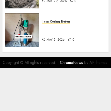
MAY 29, 2026
0
Jasa Coring Beton
Jasa Coring Beton Termurah
Di Gersik 085217733268
MAY 5, 2026
0
Copyright © All rights reserved.
|
ChromeNews
by AF themes.