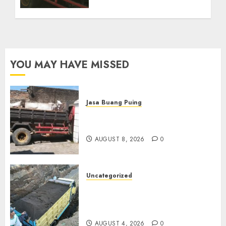
YOU MAY HAVE MISSED
Jasa Buang Puing
Jasa Buang Puing Termurah
Di Solo
AUGUST 8, 2026
0
Uncategorized
Jual Pasir Bangunan
Termurah Di Malang
085217733268
AUGUST 4, 2026
0