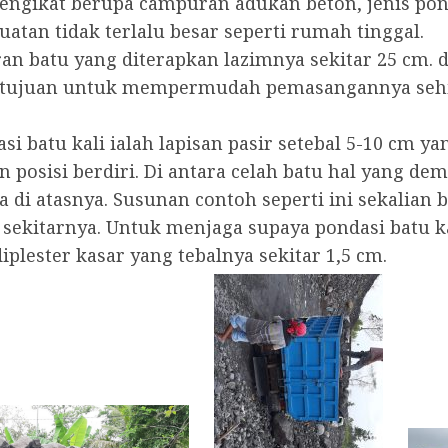
gikat berupa campuran adukan beton, jenis ponda
tan tidak terlalu besar seperti rumah tinggal.
an batu yang diterapkan lazimnya sekitar 25 cm. 
 bertujuan untuk mempermudah pemasangannya sehin
si batu kali ialah lapisan pasir setebal 5-10 cm 
n posisi berdiri. Di antara celah batu hal yang de
i atasnya. Susunan contoh seperti ini sekalian b
sekitarnya. Untuk menjaga supaya pondasi batu ka
plester kasar yang tebalnya sekitar 1,5 cm.