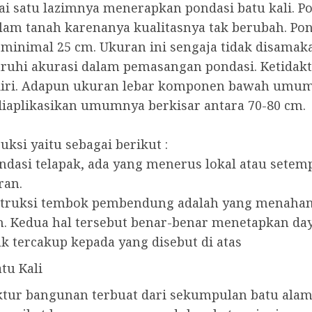
i satu lazimnya menerapkan pondasi batu kali. Po
dalam tanah karenanya kualitasnya tak berubah. Po
 minimal 25 cm. Ukuran ini sengaja tidak disama
uhi akurasi dalam pemasangan pondasi. Ketidak
diri. Adapun ukuran lebar komponen bawah umumn
diaplikasikan umumnya berkisar antara 70-80 cm.
si yaitu sebagai berikut :
dasi telapak, ada yang menerus lokal atau setemp
ran.
nstruksi tembok pembendung adalah yang menahan 
ah. Kedua hal tersebut benar-benar menetapkan da
ak tercakup kepada yang disebut di atas
tu Kali
ktur bangunan terbuat dari sekumpulan batu alam