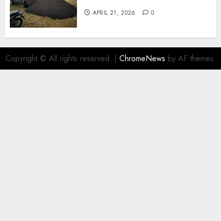
Wonosari 085217733268
APRIL 21, 2026
0
Copyright © All rights reserved.
|
ChromeNews
by AF themes.