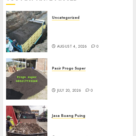
Uncategorized
Jual Pasir Bangunan
Termurah Di Malang
085217733268
AUGUST 4, 2026
0
Pasir Progo Super
Jual Pasir Progo Termurah Di
Jogja
JULY 20, 2026
0
Jasa Buang Puing
Jasa Buang Puing Termurah
Di Kudus 085217733268