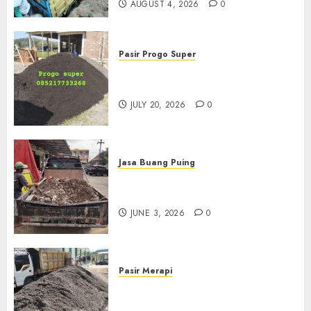
AUGUST 4, 2026
0
Pasir Progo Super
Jual Pasir Progo Termurah Di
Jogja
JULY 20, 2026
0
Jasa Buang Puing
Jasa Buang Puing Termurah
Di Kudus 085217733268
JUNE 3, 2026
0
Pasir Merapi
Jual Pasir Merapi Termurah Di
Boyolali 085217733268