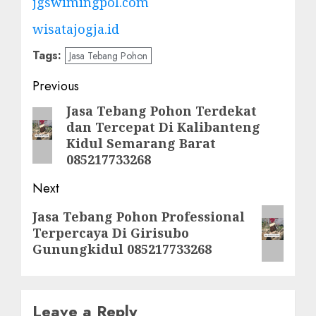
jgswimingpol.com
wisatajogja.id
Tags:
Jasa Tebang Pohon
Post
Previous
navigation
Jasa Tebang Pohon Terdekat
Previous
dan Tercepat Di Kalibanteng
post:
Kidul Semarang Barat
085217733268
Next
Next
Jasa Tebang Pohon Professional
Terpercaya Di Girisubo
post:
Gunungkidul 085217733268
Leave a Reply