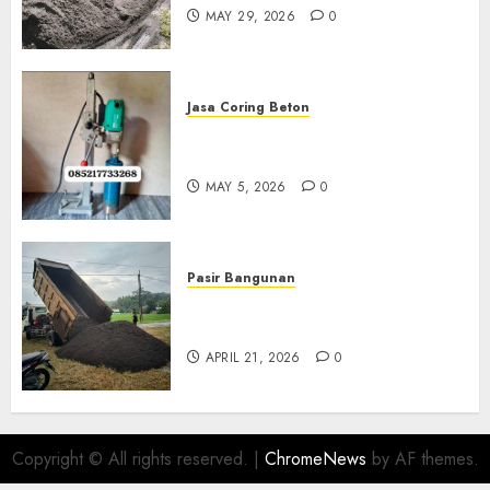
MAY 29, 2026
0
Jasa Coring Beton
Jasa Coring Beton Termurah
Di Gersik 085217733268
MAY 5, 2026
0
Pasir Bangunan
Jual Pasir Termurah Di
Wonosari 085217733268
APRIL 21, 2026
0
Copyright © All rights reserved.
|
ChromeNews
by AF themes.