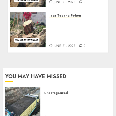
JUNE 21, 2023
0
Jasa Tebang Pohon
Jasa Tebang Pohon
Terdekat dan Tercepat Di
Tenggilis Mejoyo
085217733268
JUNE 21, 2023
0
YOU MAY HAVE MISSED
Uncategorized
Jual Pasir Bangunan
Termurah Di Malang
085217733268