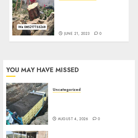
Jasa Tebang Pohon
Terdekat dan Tercepat Di
Tenggilis Mejoyo
085217733268
JUNE 21, 2023
0
YOU MAY HAVE MISSED
Uncategorized
Jual Pasir Bangunan
Termurah Di Malang
085217733268
AUGUST 4, 2026
0