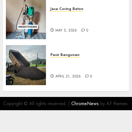
Jasa Coring Beton
Jasa Coring Beton Termurah
Di Gersik 085217733268
MAY 5, 2026
0
Pasir Bangunan
Jual Pasir Termurah Di
Wonosari 085217733268
APRIL 21, 2026
0
Copyright © All rights reserved.
|
ChromeNews
by AF themes.