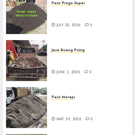
Pasir Progo Super
Jual Pasir Progo Termurah Di
Jogja
JULY 20, 2026
0
Jasa Buang Puing
Jasa Buang Puing Termurah
Di Kudus 085217733268
JUNE 3, 2026
0
Pasir Merapi
Jual Pasir Merapi Termurah Di
Boyolali 085217733268
MAY 29, 2026
0