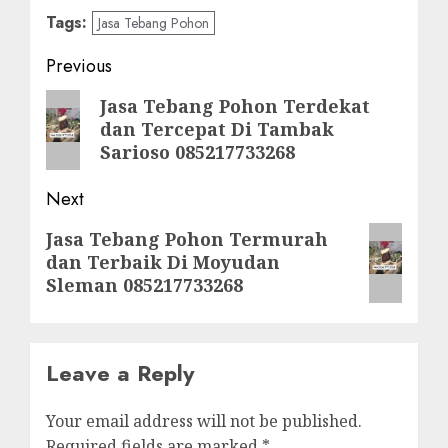
Tags:
Jasa Tebang Pohon
Post
Previous
navigation
Previous
Jasa Tebang Pohon Terdekat
dan Tercepat Di Tambak
post:
Sarioso 085217733268
Next
Next
Jasa Tebang Pohon Termurah
dan Terbaik Di Moyudan
post:
Sleman 085217733268
Leave a Reply
Your email address will not be published.
Required fields are marked
*