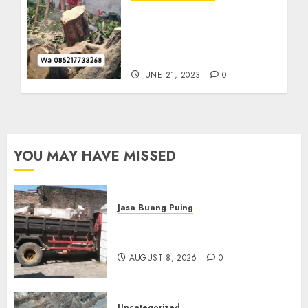
Jasa Tebang Pohon
Terdekat dan Tercepat Di
Tenggilis Mejoyo
085217733268
JUNE 21, 2023
0
YOU MAY HAVE MISSED
Jasa Buang Puing
Jasa Buang Puing Termurah
Di Solo
AUGUST 8, 2026
0
Uncategorized