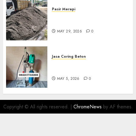
Pasir Merapi
Jual Pasir Merapi Termurah Di
Boyolali 085217733268
MAY 29, 2026
0
Jasa Coring Beton
Jasa Coring Beton Termurah
Di Gersik 085217733268
MAY 5, 2026
0
Copyright © All rights reserved.
|
ChromeNews
by AF themes.