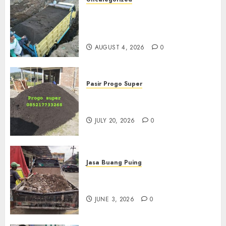
Jual Pasir Bangunan
Termurah Di Malang
085217733268
AUGUST 4, 2026
0
Pasir Progo Super
Jual Pasir Progo Termurah Di
Jogja
JULY 20, 2026
0
Jasa Buang Puing
Jasa Buang Puing Termurah
Di Kudus 085217733268
JUNE 3, 2026
0