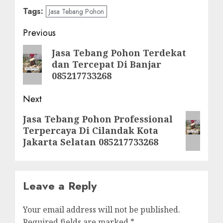
Tags:
Jasa Tebang Pohon
Post
Previous
navigation
Previous
Jasa Tebang Pohon Terdekat
dan Tercepat Di Banjar
post:
085217733268
Next
Next
Jasa Tebang Pohon Professional
Terpercaya Di Cilandak Kota
post:
Jakarta Selatan 085217733268
Leave a Reply
Your email address will not be published.
Required fields are marked
*