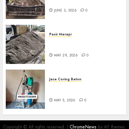
Di Kudus 085217733268
JUNE 3, 2026
0
Pasir Merapi
Jual Pasir Merapi Termurah Di
Boyolali 085217733268
MAY 29, 2026
0
Jasa Coring Beton
Jasa Coring Beton Termurah
Di Gersik 085217733268
MAY 5, 2026
0
Copyright © All rights reserved.
|
ChromeNews
by AF themes.