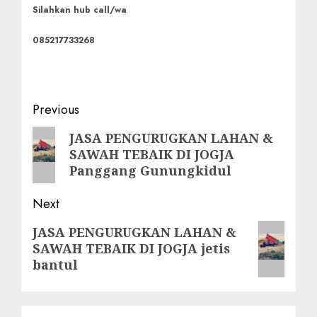
Silahkan hub call/wa
085217733268
Post
Previous
navigation
Previous
JASA PENGURUGKAN LAHAN &
SAWAH TEBAIK DI JOGJA
post:
Panggang Gunungkidul
Next
Next
JASA PENGURUGKAN LAHAN &
SAWAH TEBAIK DI JOGJA jetis
post:
bantul