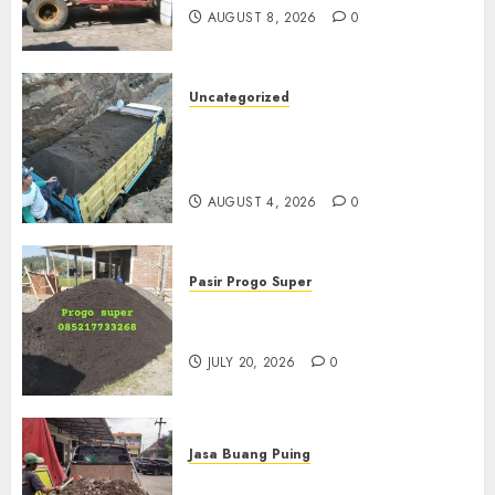
AUGUST 8, 2026
0
Uncategorized
Jual Pasir Bangunan
Termurah Di Malang
085217733268
AUGUST 4, 2026
0
Pasir Progo Super
Jual Pasir Progo Termurah Di
Jogja
JULY 20, 2026
0
Jasa Buang Puing
Jasa Buang Puing Termurah