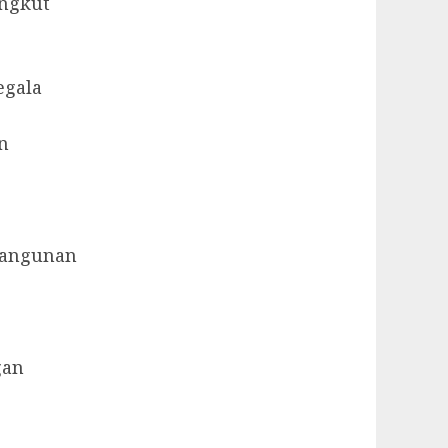
angkut
egala
n
bangunan
gan