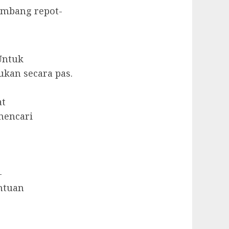
imbang repot-
Untuk
kan secara pas.
at
mencari
-
ntuan