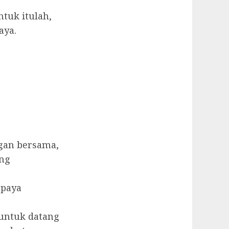
tuk itulah,
aya.
gan bersama,
ang
upaya
untuk datang