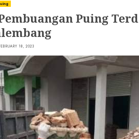
uing
 Pembuangan Puing Terd
alembang
FEBRUARY 18, 2023