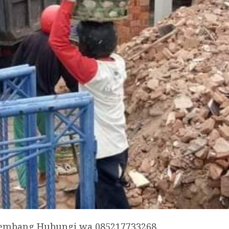
lembang Hubungi wa 085217733268