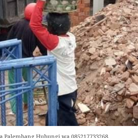
ta Palembang Hubungi wa 085217733268