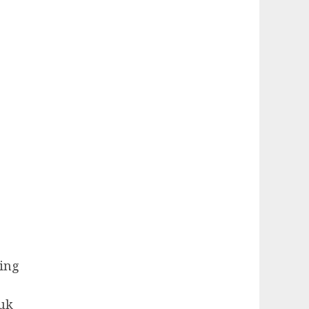
ing
uk