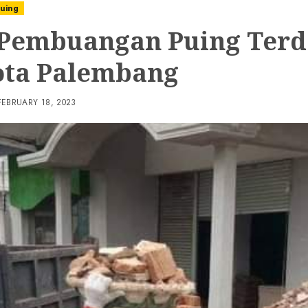
uing
 Pembuangan Puing Terd
ota Palembang
FEBRUARY 18, 2023