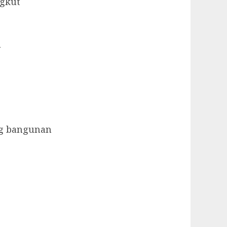
ngkut
a
ng bangunan