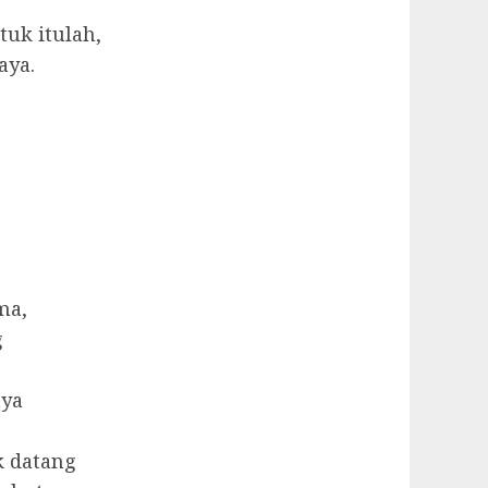
uk itulah,
aya.
ma,
g
aya
k datang