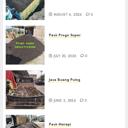
Termurah Di Malang
085217733268
AUGUST 4, 2026
0
Pasir Progo Super
Jual Pasir Progo Termurah Di
Jogja
JULY 20, 2026
0
Jasa Buang Puing
Jasa Buang Puing Termurah
Di Kudus 085217733268
JUNE 3, 2026
0
Pasir Merapi