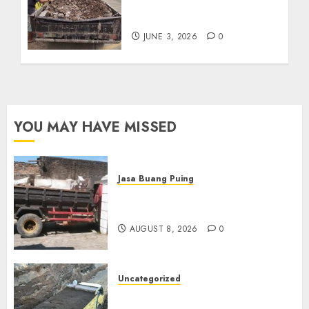
Termurah Di Kudus
085217733268
JUNE 3, 2026
0
YOU MAY HAVE MISSED
Jasa Buang Puing
Jasa Buang Puing Termurah
Di Solo
AUGUST 8, 2026
0
Uncategorized
Jual Pasir Bangunan