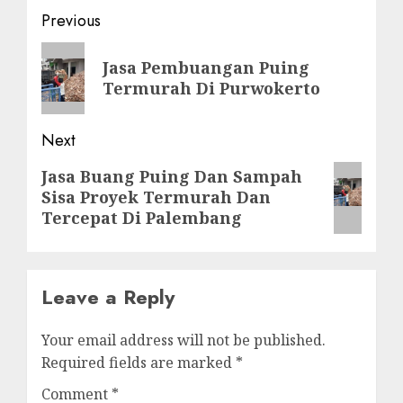
Post
Previous
navigation
Previous
Jasa Pembuangan Puing
post:
Termurah Di Purwokerto
Next
Next
Jasa Buang Puing Dan Sampah
Sisa Proyek Termurah Dan
post:
Tercepat Di Palembang
Leave a Reply
Your email address will not be published.
Required fields are marked
*
Comment
*