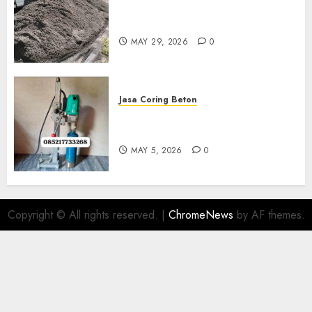
Jual Pasir Merapi Termurah Di
Boyolali 085217733268
MAY 29, 2026
0
Jasa Coring Beton
Jasa Coring Beton Termurah
Di Gersik 085217733268
MAY 5, 2026
0
Copyright © All rights reserved.
|
ChromeNews
by AF themes.