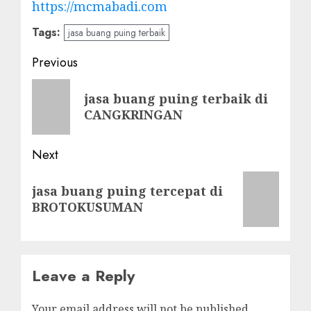
https://mcmabadi.com
Tags:
jasa buang puing terbaik
Post
Previous
navigation
Previous
jasa buang puing terbaik di
post:
CANGKRINGAN
Next
Next
jasa buang puing tercepat di
post:
BROTOKUSUMAN
Leave a Reply
Your email address will not be published.