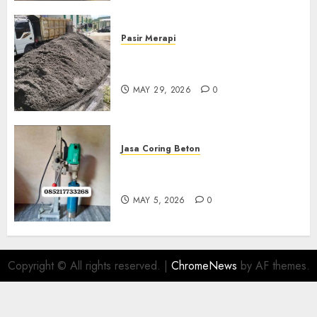
Pasir Merapi
Jual Pasir Merapi Termurah Di
Boyolali 085217733268
MAY 29, 2026
0
Jasa Coring Beton
Jasa Coring Beton Termurah
Di Gersik 085217733268
MAY 5, 2026
0
Copyright © All rights reserved.
|
ChromeNews
by AF themes.