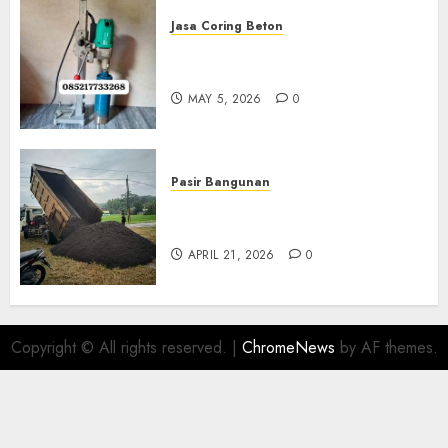
Jasa Coring Beton
Jasa Coring Beton Termurah
Di Gersik 085217733268
MAY 5, 2026
0
Pasir Bangunan
Jual Pasir Termurah Di
Wonosari 085217733268
APRIL 21, 2026
0
Copyright © All rights reserved.
|
ChromeNews
by AF themes.