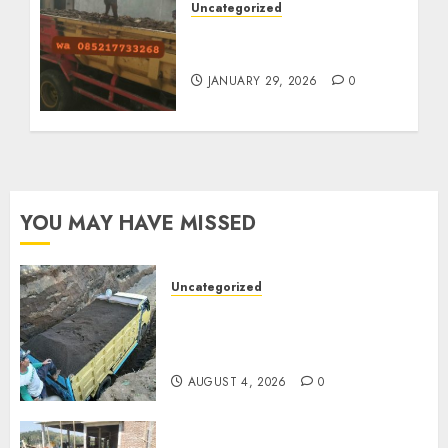
Uncategorized
Jasa Buang Puing
Termurah Di Solo
JANUARY 29, 2026
0
YOU MAY HAVE MISSED
Uncategorized
Jual Pasir Bangunan
Termurah Di Malang
085217733268
AUGUST 4, 2026
0