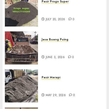
Pasir Progo Super
Jual Pasir Progo Termurah Di
Jogja
JULY 20, 2026
0
Jasa Buang Puing
Jasa Buang Puing Termurah
Di Kudus 085217733268
JUNE 3, 2026
0
Pasir Merapi
Jual Pasir Merapi Termurah Di
Boyolali 085217733268
MAY 29, 2026
0