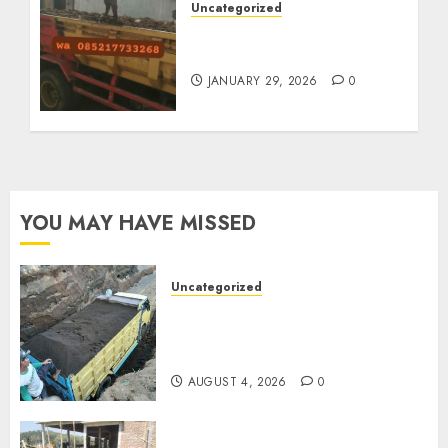
Uncategorized
Jasa Buang Puing
Termurah Di Solo
JANUARY 29, 2026
0
YOU MAY HAVE MISSED
Uncategorized
Jual Pasir Bangunan
Termurah Di Malang
085217733268
AUGUST 4, 2026
0