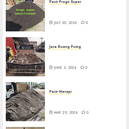
Pasir Progo Super
Jual Pasir Progo Termurah Di
Jogja
JULY 20, 2026
0
Jasa Buang Puing
Jasa Buang Puing Termurah
Di Kudus 085217733268
JUNE 3, 2026
0
Pasir Merapi
Jual Pasir Merapi Termurah Di
Boyolali 085217733268
MAY 29, 2026
0