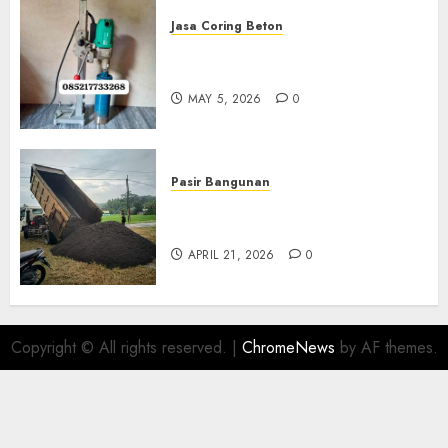
Jasa Coring Beton
Jasa Coring Beton Termurah
Di Gersik 085217733268
MAY 5, 2026
0
Pasir Bangunan
Jual Pasir Termurah Di
Wonosari 085217733268
APRIL 21, 2026
0
Copyright © All rights reserved.
|
ChromeNews
by AF themes.