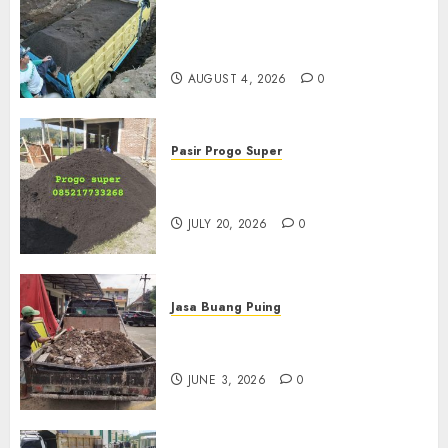
Jual Pasir Bangunan
Termurah Di Malang
085217733268
AUGUST 4, 2026
0
Pasir Progo Super
Jual Pasir Progo Termurah Di
Jogja
JULY 20, 2026
0
Jasa Buang Puing
Jasa Buang Puing Termurah
Di Kudus 085217733268
JUNE 3, 2026
0