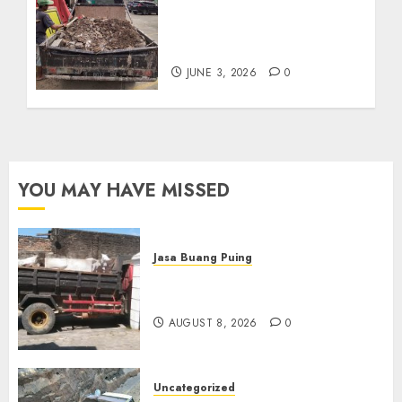
Jasa Buang Puing
Termurah Di Kudus
085217733268
JUNE 3, 2026
0
YOU MAY HAVE MISSED
Jasa Buang Puing
Jasa Buang Puing Termurah
Di Solo
AUGUST 8, 2026
0
Uncategorized