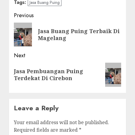
Tags:
Jasa Buang Puing
Post
Previous
navigation
Previous
Jasa Buang Puing Terbaik Di
post:
Magelang
Next
Next
Jasa Pembuangan Puing
post:
Terdekat Di Cirebon
Leave a Reply
Your email address will not be published.
Required fields are marked
*