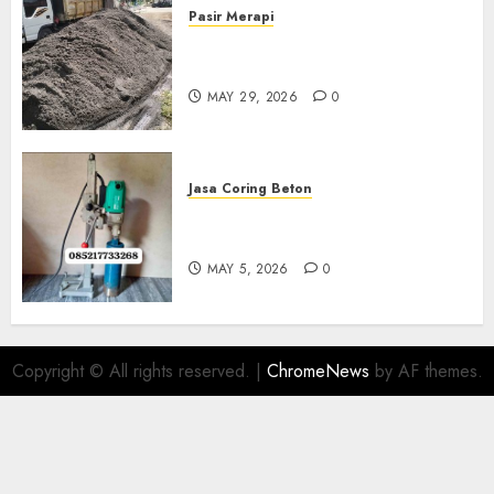
Pasir Merapi
Jual Pasir Merapi Termurah Di
Boyolali 085217733268
MAY 29, 2026
0
Jasa Coring Beton
Jasa Coring Beton Termurah
Di Gersik 085217733268
MAY 5, 2026
0
Copyright © All rights reserved.
|
ChromeNews
by AF themes.