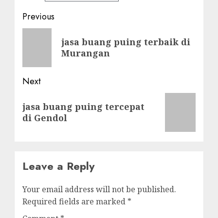
Post
Previous
navigation
Previous
jasa buang puing terbaik di
post:
Murangan
Next
Next
jasa buang puing tercepat
post:
di Gendol
Leave a Reply
Your email address will not be published.
Required fields are marked
*