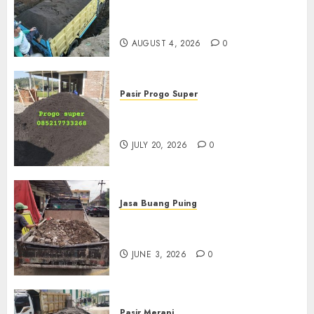
Termurah Di Malang
085217733268
AUGUST 4, 2026
0
Pasir Progo Super
Jual Pasir Progo Termurah Di
Jogja
JULY 20, 2026
0
Jasa Buang Puing
Jasa Buang Puing Termurah
Di Kudus 085217733268
JUNE 3, 2026
0
Pasir Merapi