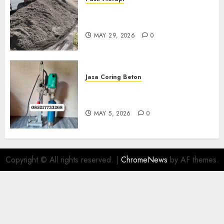
Jual Pasir Merapi Termurah Di
Boyolali 085217733268
MAY 29, 2026
0
Jasa Coring Beton
Jasa Coring Beton Termurah
Di Gersik 085217733268
MAY 5, 2026
0
Copyright © All rights reserved.
|
ChromeNews
by AF themes.