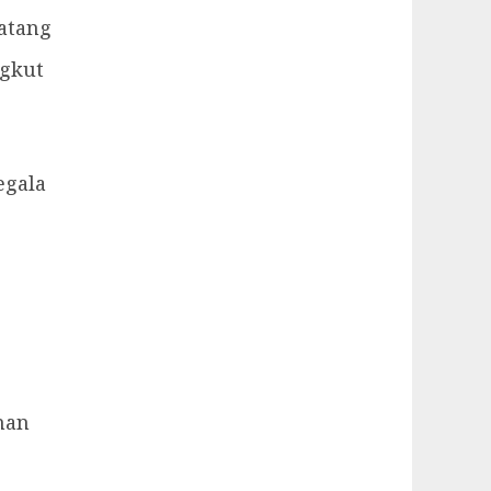
atang
ngkut
egala
nan