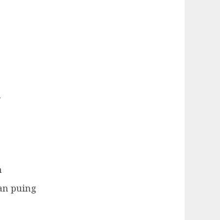
a
n
an puing