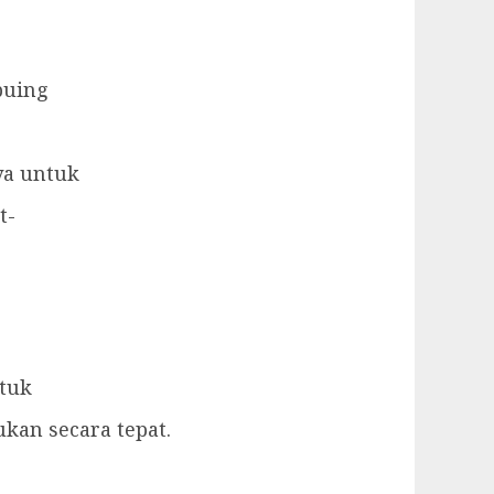
puing
ya untuk
t-
ntuk
kan secara tepat.