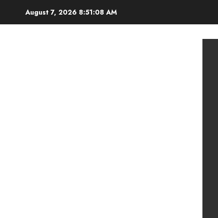
Skip
August 7, 2026
8:51:09 AM
to
content