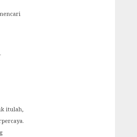
 mencari
-
 itulah,
rpercaya.
g