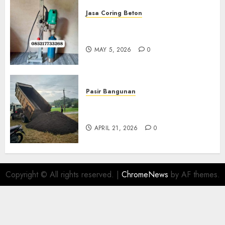
Jasa Coring Beton
Jasa Coring Beton Termurah
Di Gersik 085217733268
MAY 5, 2026
0
Pasir Bangunan
Jual Pasir Termurah Di
Wonosari 085217733268
APRIL 21, 2026
0
Copyright © All rights reserved.
|
ChromeNews
by AF themes.