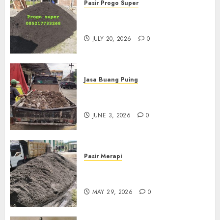
Pasir Progo Super
Jual Pasir Progo Termurah Di
Jogja
JULY 20, 2026
0
Jasa Buang Puing
Jasa Buang Puing Termurah
Di Kudus 085217733268
JUNE 3, 2026
0
Pasir Merapi
Jual Pasir Merapi Termurah Di
Boyolali 085217733268
MAY 29, 2026
0