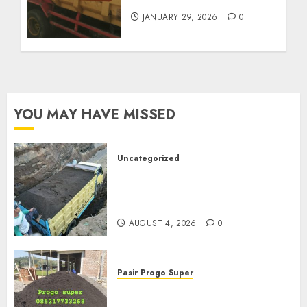
JANUARY 29, 2026
0
YOU MAY HAVE MISSED
Uncategorized
Jual Pasir Bangunan
Termurah Di Malang
085217733268
AUGUST 4, 2026
0
Pasir Progo Super
Jual Pasir Progo Termurah Di
Jogja