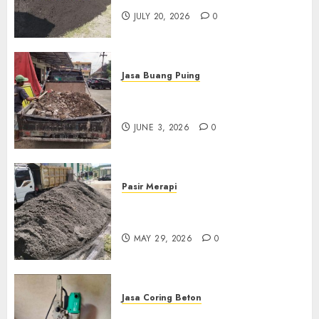
JULY 20, 2026
0
Jasa Buang Puing
Jasa Buang Puing Termurah
Di Kudus 085217733268
JUNE 3, 2026
0
Pasir Merapi
Jual Pasir Merapi Termurah Di
Boyolali 085217733268
MAY 29, 2026
0
Jasa Coring Beton
Jasa Coring Beton Termurah