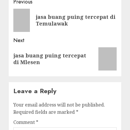
Post
Previous
navigation
Previous
jasa buang puing tercepat di
post:
Temulawak
Next
Next
jasa buang puing tercepat
post:
di Mlesen
Leave a Reply
Your email address will not be published.
Required fields are marked
*
Comment
*