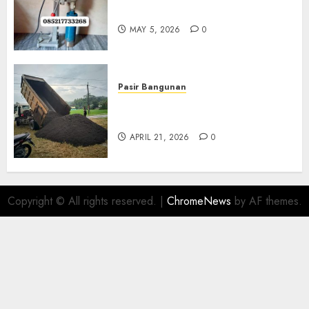
Di Gersik 085217733268
MAY 5, 2026
0
Pasir Bangunan
Jual Pasir Termurah Di
Wonosari 085217733268
APRIL 21, 2026
0
Copyright © All rights reserved.
|
ChromeNews
by AF themes.