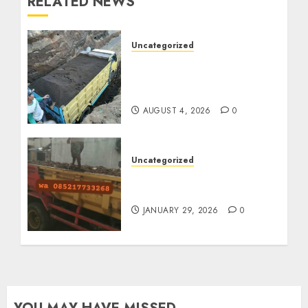
RELATED NEWS
Uncategorized
Jual Pasir Bangunan
Termurah Di Malang
085217733268
AUGUST 4, 2026
0
Uncategorized
Jasa Buang Puing
Termurah Di Solo
JANUARY 29, 2026
0