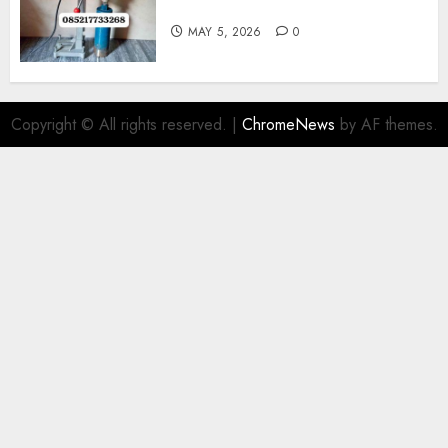
Di Gersik 085217733268
MAY 5, 2026
0
Copyright © All rights reserved.
|
ChromeNews
by AF themes.