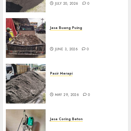
JULY 20, 2026
0
Jasa Buang Puing
Jasa Buang Puing Termurah
Di Kudus 085217733268
JUNE 3, 2026
0
Pasir Merapi
Jual Pasir Merapi Termurah Di
Boyolali 085217733268
MAY 29, 2026
0
Jasa Coring Beton
Jasa Coring Beton Termurah