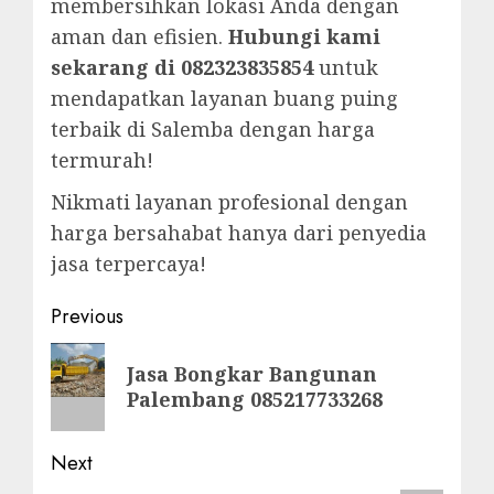
membersihkan lokasi Anda dengan
aman dan efisien.
Hubungi kami
sekarang di 082323835854
untuk
mendapatkan layanan buang puing
terbaik di Salemba dengan harga
termurah!
Nikmati layanan profesional dengan
harga bersahabat hanya dari penyedia
jasa terpercaya!
Post
Previous
navigation
Previous
Jasa Bongkar Bangunan
post:
Palembang 085217733268
Next