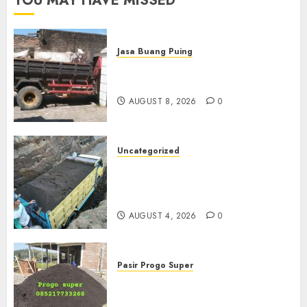
YOU MAY HAVE MISSED
Jasa Buang Puing
Jasa Buang Puing Termurah
Di Solo
AUGUST 8, 2026
0
Uncategorized
Jual Pasir Bangunan
Termurah Di Malang
085217733268
AUGUST 4, 2026
0
Pasir Progo Super
Jual Pasir Progo Termurah Di
Jogja