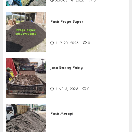
AUGUST 4, 2026
0
Pasir Progo Super
Jual Pasir Progo Termurah Di
Jogja
JULY 20, 2026
0
Jasa Buang Puing
Jasa Buang Puing Termurah
Di Kudus 085217733268
JUNE 3, 2026
0
Pasir Merapi
Jual Pasir Merapi Termurah Di
Boyolali 085217733268