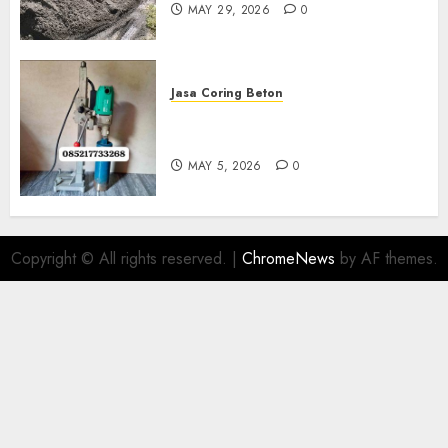
MAY 29, 2026
0
Jasa Coring Beton
Jasa Coring Beton Termurah
Di Gersik 085217733268
MAY 5, 2026
0
Copyright © All rights reserved.
|
ChromeNews
by AF themes.