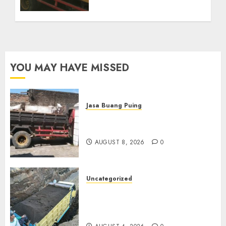
YOU MAY HAVE MISSED
Jasa Buang Puing
Jasa Buang Puing Termurah
Di Solo
AUGUST 8, 2026
0
Uncategorized
Jual Pasir Bangunan
Termurah Di Malang
085217733268