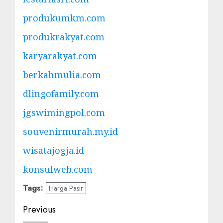
produkumkm.com
produkrakyat.com
karyarakyat.com
berkahmulia.com
dlingofamily.com
jgswimingpol.com
souvenirmurah.my.id
wisatajogja.id
konsulweb.com
Tags:
Harga Pasir
Post
Previous