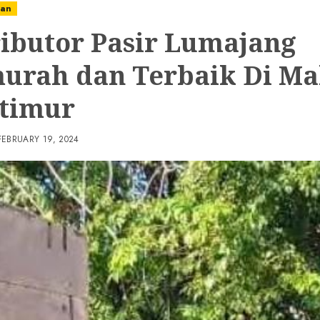
nan
ributor Pasir Lumajang
urah dan Terbaik Di Ma
timur
FEBRUARY 19, 2024