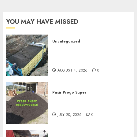
YOU MAY HAVE MISSED
Uncategorized
Jual Pasir Bangunan
Termurah Di Malang
085217733268
AUGUST 4, 2026
0
Pasir Progo Super
Jual Pasir Progo Termurah Di
Jogja
JULY 20, 2026
0