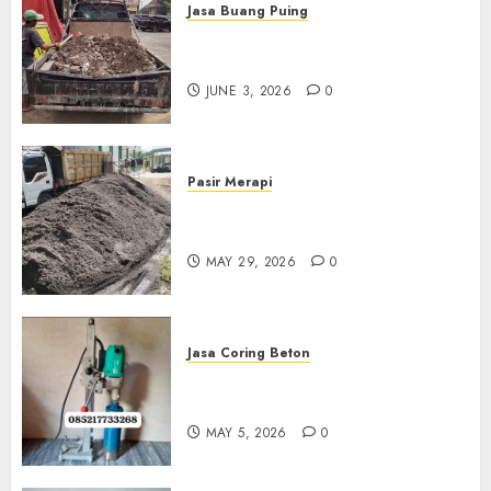
Jasa Buang Puing
Jasa Buang Puing Termurah
Di Kudus 085217733268
JUNE 3, 2026
0
Pasir Merapi
Jual Pasir Merapi Termurah Di
Boyolali 085217733268
MAY 29, 2026
0
Jasa Coring Beton
Jasa Coring Beton Termurah
Di Gersik 085217733268
MAY 5, 2026
0