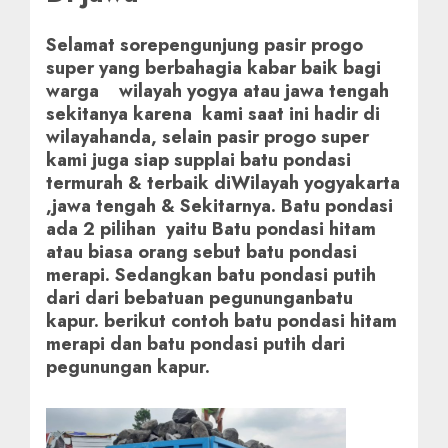
Selamat sorepengunjung pasir progo
super yang berbahagia kabar baik bagi
warga wilayah yogya atau jawa tengah
sekitanya karena kami saat ini hadir di
wilayahanda, selain pasir progo super
kami juga siap supplai batu pondasi
termurah & terbaik diWilayah yogyakarta
,jawa tengah & Sekitarnya. Batu pondasi
ada 2 pilihan yaitu Batu pondasi hitam
atau biasa orang sebut batu pondasi
merapi. Sedangkan batu pondasi putih
dari dari bebatuan pegununganbatu
kapur. berikut contoh batu pondasi hitam
merapi dan batu pondasi putih dari
pegunungan kapur.