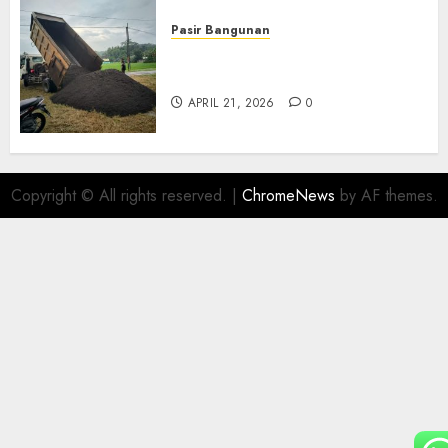
Pasir Bangunan
Jual Pasir Termurah Di
Wonosari 085217733268
APRIL 21, 2026
0
Copyright © All rights reserved.
|
ChromeNews
by AF themes.