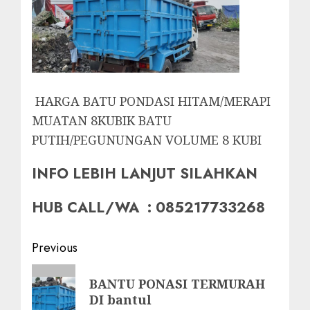
HARGA BATU PONDASI HITAM/MERAPI
MUATAN 8KUBIK BATU
PUTIH/PEGUNUNGAN VOLUME 8 KUBI
INFO LEBIH LANJUT SILAHKAN
HUB CALL/WA : 085217733268
Post
Previous
navigation
Previous
BANTU PONASI TERMURAH
post:
DI bantul