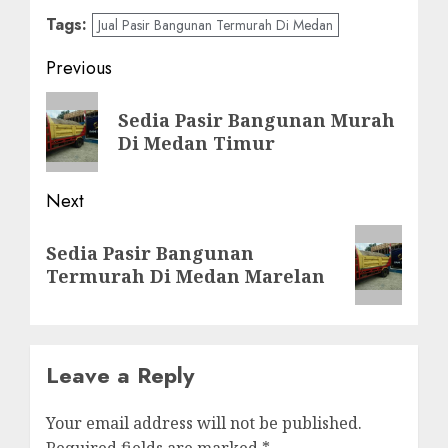
Tags:
Jual Pasir Bangunan Termurah Di Medan
Post
Previous
navigation
Previous
Sedia Pasir Bangunan Murah
post:
Di Medan Timur
Next
Next
Sedia Pasir Bangunan
post:
Termurah Di Medan Marelan
Leave a Reply
Your email address will not be published.
Required fields are marked
*