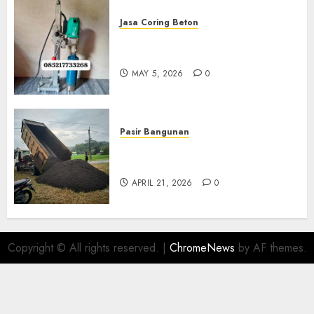
Jasa Coring Beton
Jasa Coring Beton Termurah
Di Gersik 085217733268
MAY 5, 2026
0
Pasir Bangunan
Jual Pasir Termurah Di
Wonosari 085217733268
APRIL 21, 2026
0
Copyright © All rights reserved.
|
ChromeNews
by AF themes.