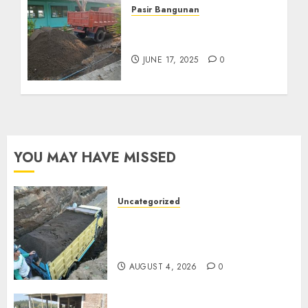
Pasir Bangunan
Jual Pasir Kediri
Termurah 085217733268
JUNE 17, 2025
0
YOU MAY HAVE MISSED
Uncategorized
Jual Pasir Bangunan
Termurah Di Malang
085217733268
AUGUST 4, 2026
0