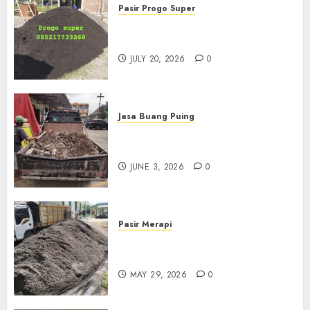
Pasir Progo Super
Jual Pasir Progo Termurah Di
Jogja
JULY 20, 2026
0
Jasa Buang Puing
Jasa Buang Puing Termurah
Di Kudus 085217733268
JUNE 3, 2026
0
Pasir Merapi
Jual Pasir Merapi Termurah Di
Boyolali 085217733268
MAY 29, 2026
0