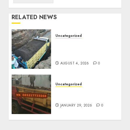
RELATED NEWS
Uncategorized
Jual Pasir Bangunan
Termurah Di Malang
085217733268
AUGUST 4, 2026
0
Uncategorized
Jasa Buang Puing
Termurah Di Solo
JANUARY 29, 2026
0