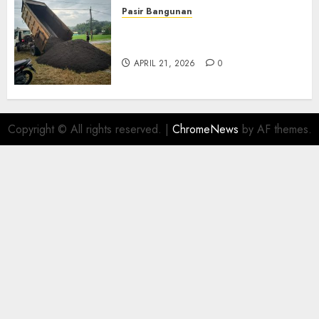
Pasir Bangunan
Jual Pasir Termurah Di
Wonosari 085217733268
APRIL 21, 2026
0
Copyright © All rights reserved.
|
ChromeNews
by AF themes.