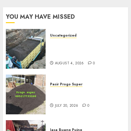
YOU MAY HAVE MISSED
Uncategorized
Jual Pasir Bangunan
Termurah Di Malang
085217733268
AUGUST 4, 2026
0
Pasir Progo Super
Jual Pasir Progo Termurah Di
Jogja
JULY 20, 2026
0
Jasa Buang Puing