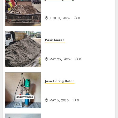
Jasa Buang Puing Termurah
Di Kudus 085217733268
JUNE 3, 2026
0
Pasir Merapi
Jual Pasir Merapi Termurah Di
Boyolali 085217733268
MAY 29, 2026
0
Jasa Coring Beton
Jasa Coring Beton Termurah
Di Gersik 085217733268
MAY 5, 2026
0