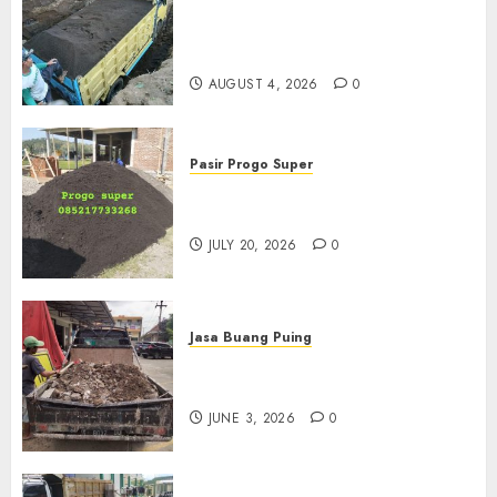
Jual Pasir Bangunan
Termurah Di Malang
085217733268
AUGUST 4, 2026
0
Pasir Progo Super
Jual Pasir Progo Termurah Di
Jogja
JULY 20, 2026
0
Jasa Buang Puing
Jasa Buang Puing Termurah
Di Kudus 085217733268
JUNE 3, 2026
0