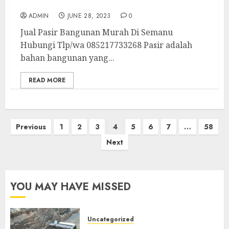
Jual Pasir Bangunan Murah Di Semanu
ADMIN
JUNE 28, 2023
0
Jual Pasir Bangunan Murah Di Semanu
Hubungi Tlp/wa 085217733268 Pasir adalah
bahan bangunan yang...
READ MORE
Posts
Previous
1
2
3
4
5
6
7
…
58
pagination
Next
YOU MAY HAVE MISSED
Uncategorized