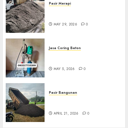
Pasir Merapi
Jual Pasir Merapi Termurah Di
Boyolali 085217733268
MAY 29, 2026
0
Jasa Coring Beton
Jasa Coring Beton Termurah
Di Gersik 085217733268
MAY 5, 2026
0
Pasir Bangunan
Jual Pasir Termurah Di
Wonosari 085217733268
APRIL 21, 2026
0